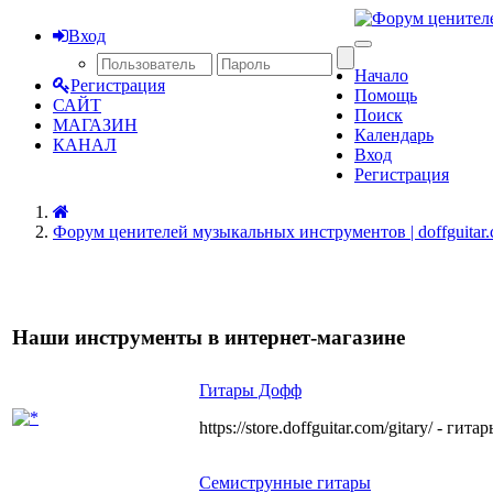
Вход
Начало
Регистрация
Помощь
САЙТ
Поиск
МАГАЗИН
Календарь
КАНАЛ
Вход
Регистрация
Форум ценителей музыкальных инструментов | doffguitar
Наши инструменты в интернет-магазине
Гитары Дофф
https://store.doffguitar.com/gitary/ - г
Семиструнные гитары