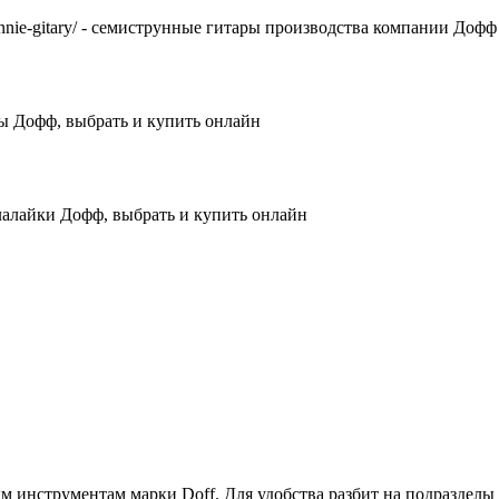
istrunnie-gitary/ - семиструнные гитары производства компании Дофф
домры Дофф, выбрать и купить онлайн
 - балалайки Дофф, выбрать и купить онлайн
 инструментам марки Doff. Для удобства разбит на подразделы