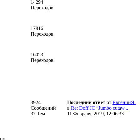
14294
Переходов
17816
Переходов
16053
Переходов
3924
Последний ответ
от
ЕвгенийЯ.
Сообщений
в
Re: Doff JC “Jumbo cutaw...
37 Тем
11 Февраля, 2019, 12:06:33
 по